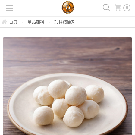
0
首頁
-
單品加料
-
加料鱈魚丸